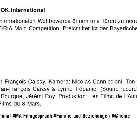
OK.international
s internationalen Wettbewerbs öffnen uns Türen zu neu
ORIA Main Competition. Preisstifter ist der Bayerisc
Jean-François Caissy. Kamera: Nicolas Canniccioni. To
ean-François Caissy & Lynne Trépanier (Sound record
 Bourque, Jérémi Roy. Produktion:
Les Films de L'Aut
Films du 3 Mars
.
ional
#Mit Filmgespräch
#Familie und Beziehungen
#@home