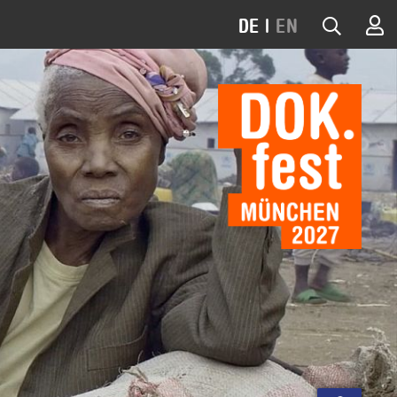
DE
|
EN