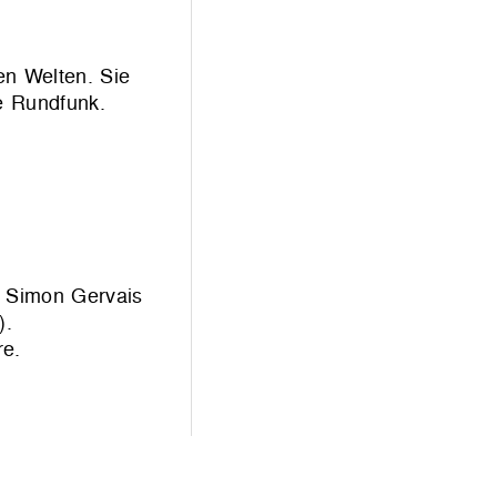
en Welten. Sie
he Rundfunk.
n: Simon Gervais
).
re
.