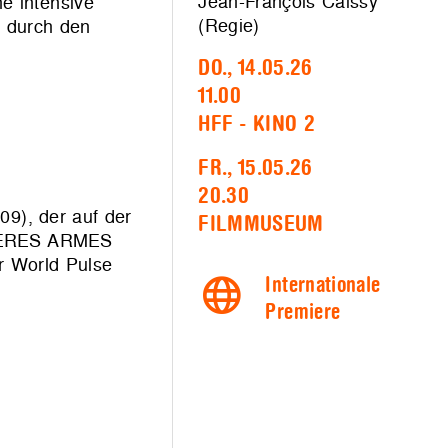
Jean-François Caissy
e intensive
(Regie)
, durch den
DO., 14.05.26
11.00
HFF - KINO 2
FR., 15.05.26
20.30
9), der auf der
FILMMUSEUM
MIÈRES ARMES
r World Pulse
Internationale
Premiere