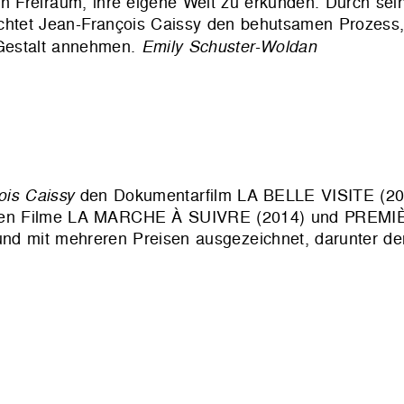
n Freiraum, ihre eigene Welt zu erkunden. Durch sein
uchtet Jean-François Caissy den behutsamen Prozess
Gestalt annehmen.
Emily Schuster-Woldan
ois Caissy
den Dokumentarfilm LA BELLE VISITE (200
olgenden Filme LA MARCHE À SUIVRE (2014) und PRE
 und mit mehreren Preisen ausgezeichnet, darunter de