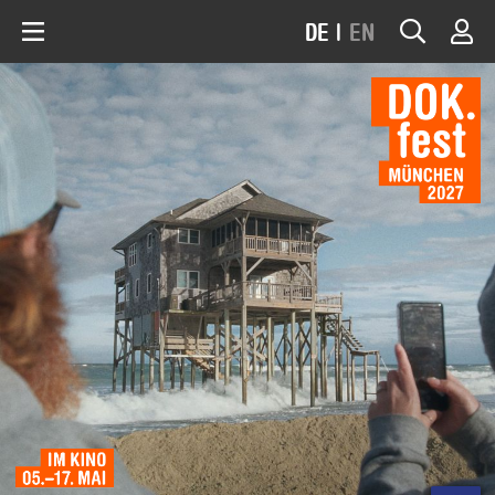
DE
|
EN