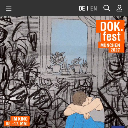
DE
|
EN