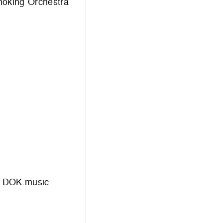
moking Orchestra
n: DOK.music