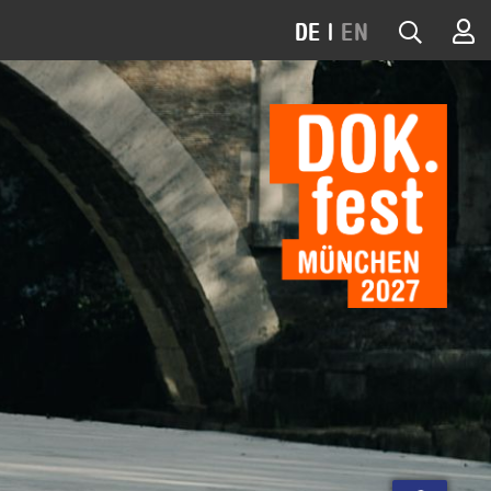
DE
|
EN