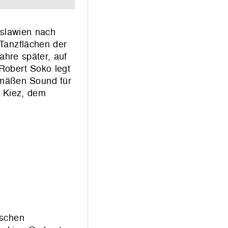
slawien nach
 Tanzflächen der
hre später, auf
Robert Soko legt
gemäßen Sound für
m Kiez, dem
ischen