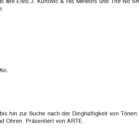
s wie Elvis J. Kurtović & His Meteors und The No S
e.
in.
bis hin zur Suche nach der Dinghaftigkeit von Töne
und Ohren. Präsentiert von ARTE.