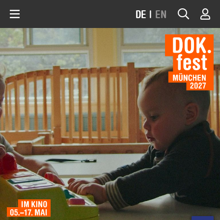
DE
|
EN