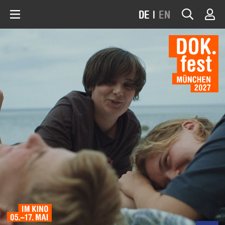
DE
|
EN