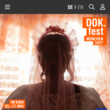
DE
|
EN