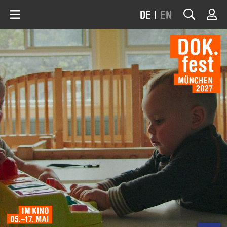
DE
|
EN