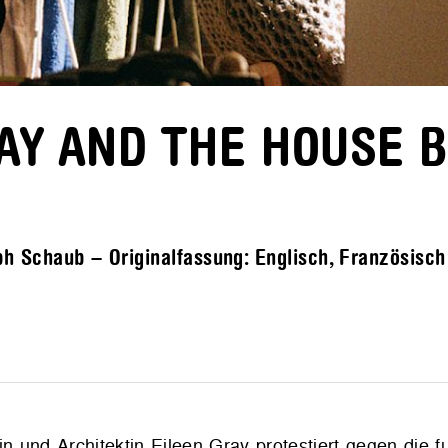
RAY AND THE HOUSE 
h Schaub – Originalfassung: Englisch, Französisch 
n und Architektin Eileen Gray protestiert gegen die f