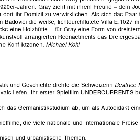
1920er-Jahren. Gray zieht mit ihrem Freund – dem Jo
 dort ihr Domizil zu verwirklichen. Als sich das Paar
 Badovici die weiße, lichtdurchflutete Villa E.1027 m
ücks eine Holzhütte – für Gray eine Form von dreiste
 kunstvoll arrangierten Reenactments das Dreiergesp
che Konfliktzonen.
Michael Kohl
tik und Geschichte drehte die Schweizerin
Beatrice 
stivals liefen. Ihr erster Spielfilm UNDERCURRENTS be
ch das Germanistikstudium ab, um als Autodidakt eine
pielfilme, die viele nationale und internationale Prei
onisch und urbanistische Themen.