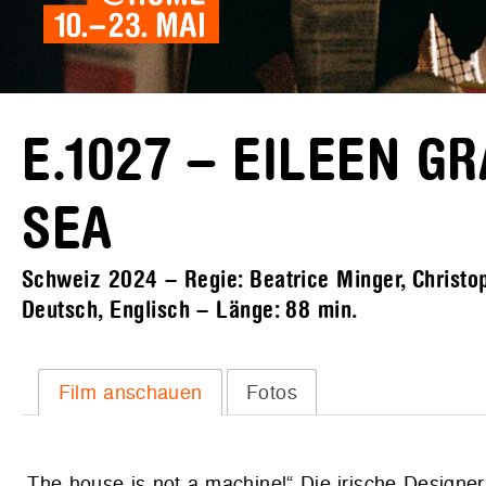
E.1027 – EILEEN G
SEA
Schweiz 2024 – Regie: Beatrice Minger, Christop
Deutsch, Englisch – Länge:
88 min.
Film anschauen
Fotos
„The house is not a machine!“ Die irische Designeri