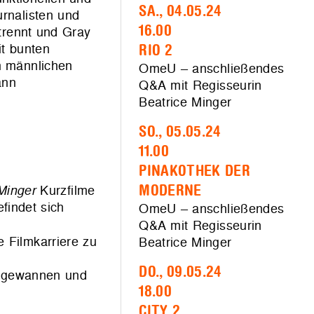
SA., 04.05.24
urnalisten und
16.00
 trennt und Gray
it bunten
RIO 2
m männlichen
OmeU – anschließendes
ann
Q&A mit Regisseurin
Beatrice Minger
SO., 05.05.24
11.00
PINAKOTHEK DER
Minger
Kurzfilme
MODERNE
findet sich
OmeU – anschließendes
Q&A mit Regisseurin
 Filmkarriere zu
Beatrice Minger
DO., 09.05.24
se gewannen und
18.00
CITY 2