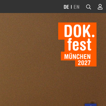
DE
|
EN