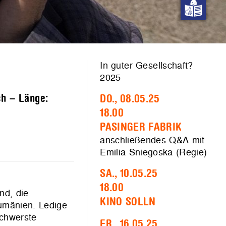
In guter Gesellschaft?
2025
ch – Länge:
DO., 08.05.25
18.00
PASINGER FABRIK
anschließendes Q&A mit
Emilia Sniegoska (Regie)
SA., 10.05.25
18.00
nd, die
KINO SOLLN
Rumänien. Ledige
schwerste
FR., 16.05.25