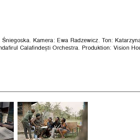
lia Śniegoska. Kamera: Ewa Radzewicz. Ton: Katarzyn
dafirul Calafindești Orchestra. Produktion:
Vision Ho