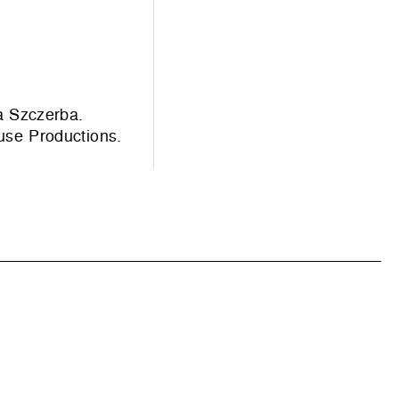
a Szczerba.
use Productions
.