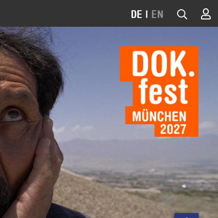
DE
|
EN