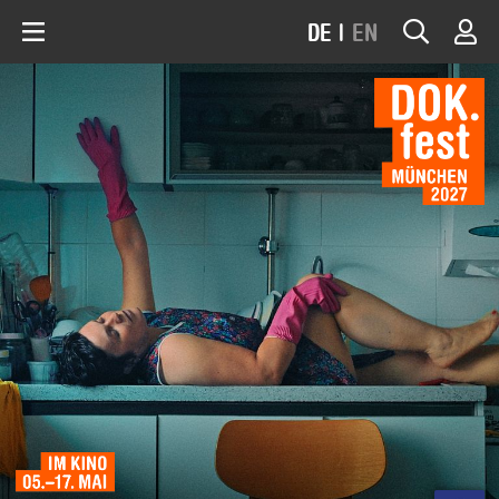
DE
|
EN