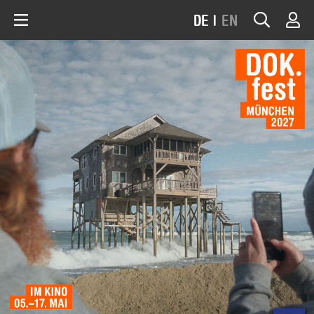
DE
|
EN