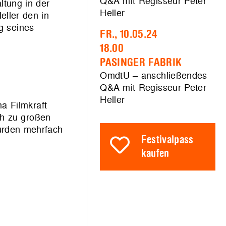
Q&A mit Regisseur Peter
ltung in der
Heller
ller den in
g seines
FR., 10.05.24
18.00
PASINGER FABRIK
OmdtU – anschließendes
Q&A mit Regisseur Peter
Heller
a Filmkraft
ch zu großen
urden mehrfach
Festivalpass
kaufen