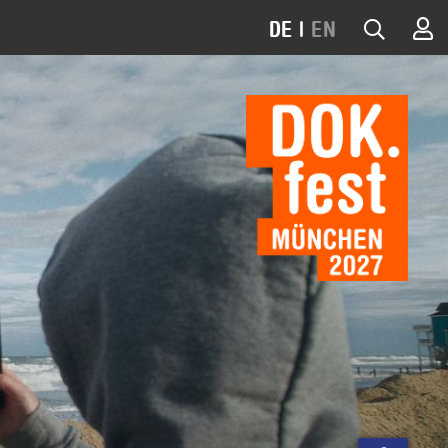
DE
|
EN