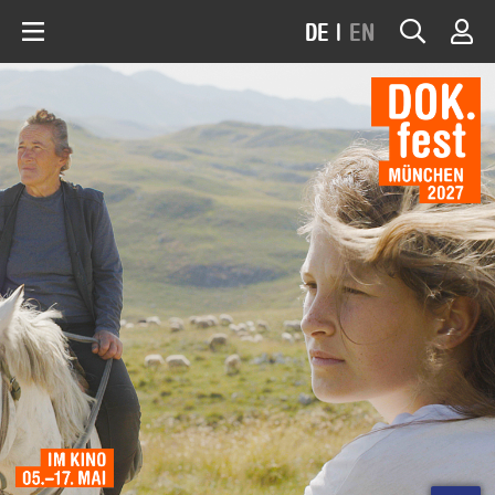
DE
|
EN