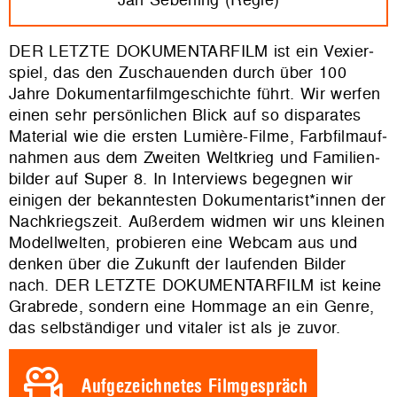
DER LETZTE DOKUMENTARFILM ist ein Vexier­
spiel, das den Zuschauenden durch über 100
Jahre Doku­men­tar­film­ge­schichte führt. Wir werfen
einen sehr persön­li­chen Blick auf so dispa­rates
Material wie die ersten Lumière-Filme, Farb­film­auf­
nahmen aus dem Zweiten Weltkrieg und Fami­li­en­
bilder auf Super 8. In Inter­views begegnen wir
einigen der bekann­testen Doku­men­ta­rist*innen der
Nach­kriegs­zeit. Außerdem widmen wir uns kleinen
Modell­welten, probieren eine Webcam aus und
denken über die Zukunft der laufenden Bilder
nach. DER LETZTE DOKUMENTARFILM ist keine
Grabrede, sondern eine Hommage an ein Genre,
das selbstän­diger und vitaler ist als je zuvor.
Aufgezeichnetes Filmgespräch