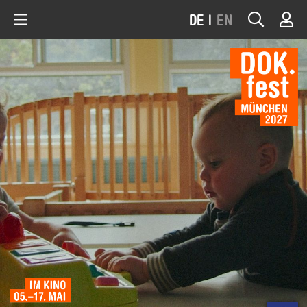
DE
|
EN