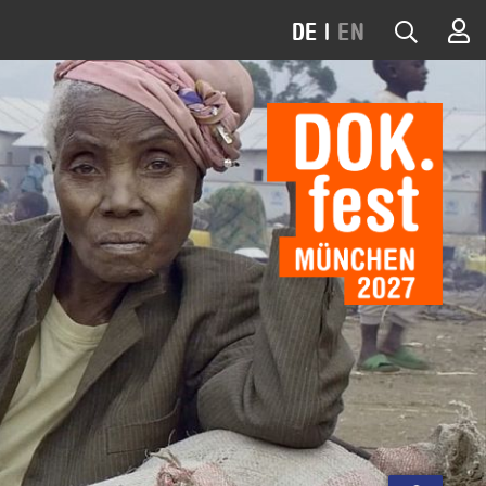
DE
|
EN