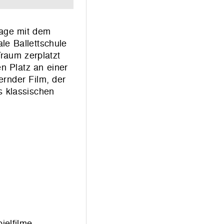
Tage mit dem
le Ballettschule
raum zerplatzt
en Platz an einer
ternder Film, der
s klassischen
ielfilme,