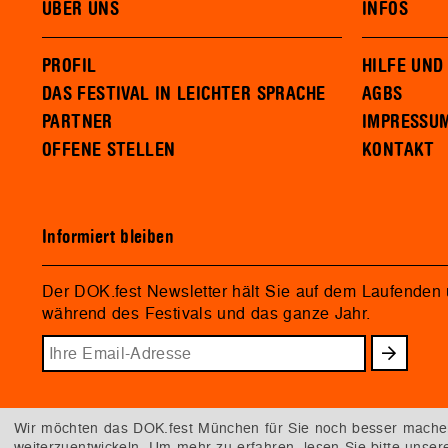
ÜBER UNS
INFOS
PROFIL
HILFE UND
DAS FESTIVAL IN LEICHTER SPRACHE
AGBS
PARTNER
IMPRESSU
OFFENE STELLEN
KONTAKT
Informiert bleiben
Der DOK.fest Newsletter hält Sie auf dem Laufenden
während des Festivals und das ganze Jahr.
Wir möchten das DOK.fest München für Sie noch besser machen.
weiterzuentwickeln. Um mehr zu erfahren, lesen Sie bitte unse