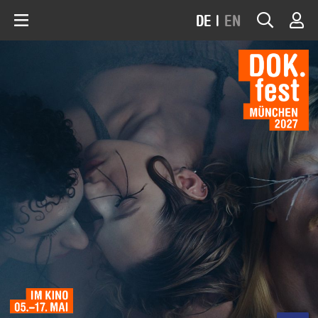
DE
|
EN