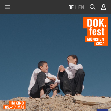
DE
|
EN