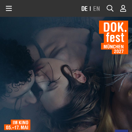
DE
|
EN