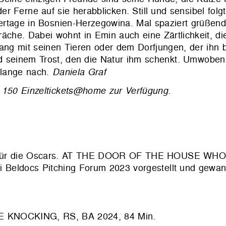
er Ferne auf sie herabblicken. Still und sensibel fol
ertage in Bosnien-Herzegowina. Mal spaziert grüßen
äche. Dabei wohnt in Emin auch eine Zärtlichkeit, di
mgang mit seinen Tieren oder dem Dorfjungen, der ih
d seinem Trost, den die Natur ihm schenkt. Umwoben
 lange nach.
Daniela Graf
von 150 Einzeltickets@home zur Verfügung.
ebüt für die Oscars. AT THE DOOR OF THE HOUSE W
eldocs Pitching Forum 2023 vorgestellt und gewann
NOCKING, RS, BA 2024, 84 Min.