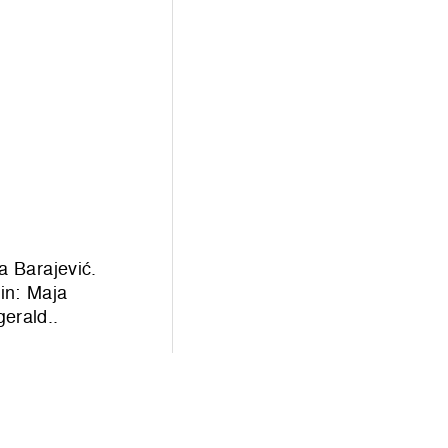
a Barajević.
in: Maja
erald..