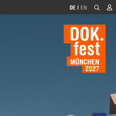
DE
|
EN