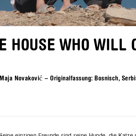
HE HOUSE WHO WILL
aja Novaković – Originalfassung: Bosnisch, Serbis
. Seine einzigen Freunde sind seine Hunde, die Katze 