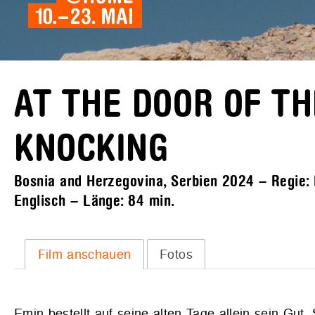
AT THE DOOR OF T
KNOCKING
Bosnia and Herzegovina, Serbien 2024 – Regie: M
Englisch – Länge:
84 min.
Film anschauen
Fotos
Emin bestellt auf seine alten Tage allein sein Gut