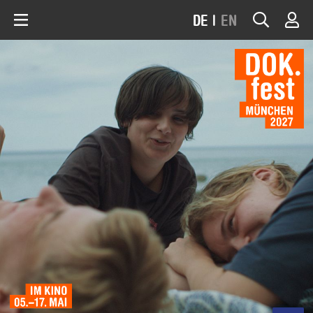
DE
|
EN