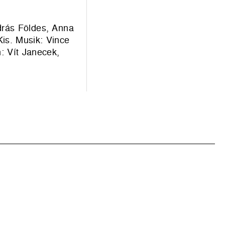
ndrás Földes, Anna
Kis. Musik: Vince
: Vít Janecek,