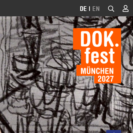
DE
|
EN