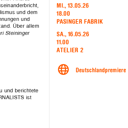
seinanderbricht,
MI., 13.05.26
alismus und dem
18.00
pannungen und
PASINGER FABRIK
tand. Über allem
i Steininger
SA., 16.05.26
11.00
ATELIER 2
Deutschlandpremiere
hu und berichtete
URNALISTS ist