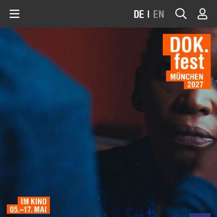
DE
|
EN