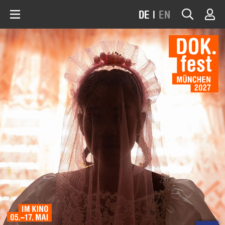
DE
|
EN