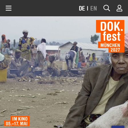
DE
|
EN