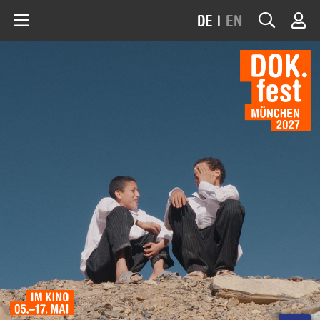
DE
|
EN