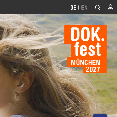
DE
|
EN