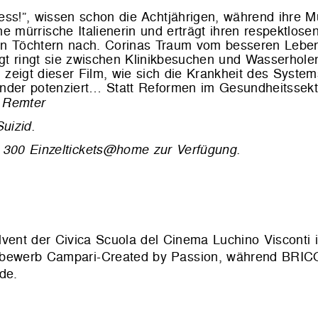
ess!”, wissen schon die Achtjährigen, während ihre Mü
ine mürrische Italienerin und erträgt ihren respektlose
ren Töchtern nach. Corinas Traum vom besseren Leben 
gt ringt sie zwischen Klinikbesuchen und Wasserho
eigt dieser Film, wie sich die Krankheit des System
inder potenziert… Statt Reformen im Gesundheitssekt
 Remter
uizid.
von 300 Einzeltickets@home zur Verfügung.
lvent der Civica Scuola del Cinema Luchino Visconti 
tbewerb Campari-Created by Passion, während BRIC
de.