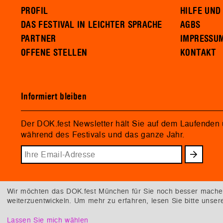
PROFIL
HILFE UND
DAS FESTIVAL IN LEICHTER SPRACHE
AGBS
PARTNER
IMPRESSU
OFFENE STELLEN
KONTAKT
Informiert bleiben
Der DOK.fest Newsletter hält Sie auf dem Laufenden
während des Festivals und das ganze Jahr.
Wir möchten das DOK.fest München für Sie noch besser machen.
weiterzuentwickeln. Um mehr zu erfahren, lesen Sie bitte unse
Lassen Sie mich wählen