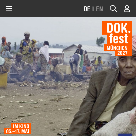
DE
|
EN