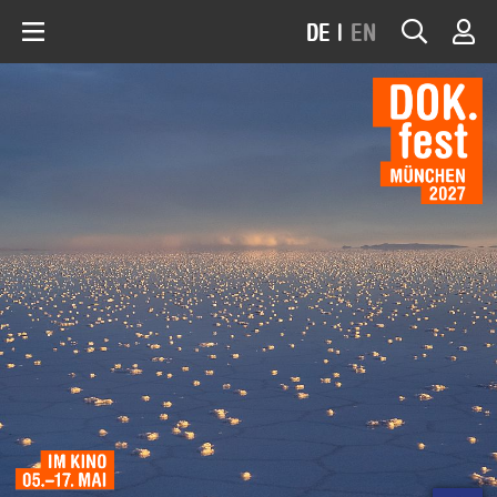
DE
|
EN