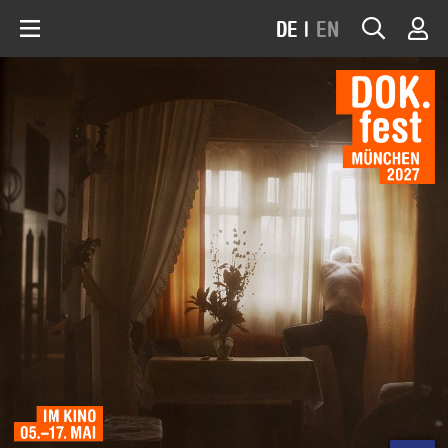
DE
|
EN