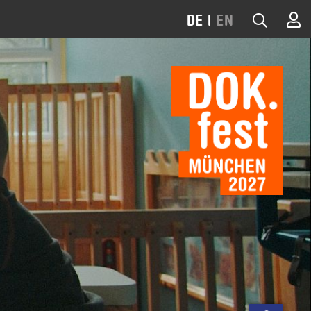
DE
|
EN