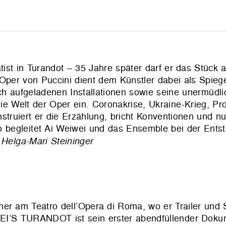
ist in Turandot – 35 Jahre später darf er das Stück 
 Oper von Puccini dient dem Künstler dabei als Spieg
ch aufgeladenen Installationen sowie seine unermüdlic
die Welt der Oper ein. Coronakrise, Ukraine-Krieg, Pro
truiert er die Erzählung, bricht Konventionen und nu
ko begleitet Ai Weiwei und das Ensemble bei der Ents
Helga-Mari Steininger
her am Teatro dell’Opera di Roma, wo er Trailer und 
IWEI’S TURANDOT ist sein erster abendfüllender Dokum