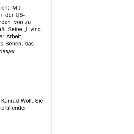
cht. Mit
en der US-
rden: von zu
t. Seine „Living
er Arbeit,
as Sehen, das
ninger
 Konrad Wolf. Sie
ndfüllender