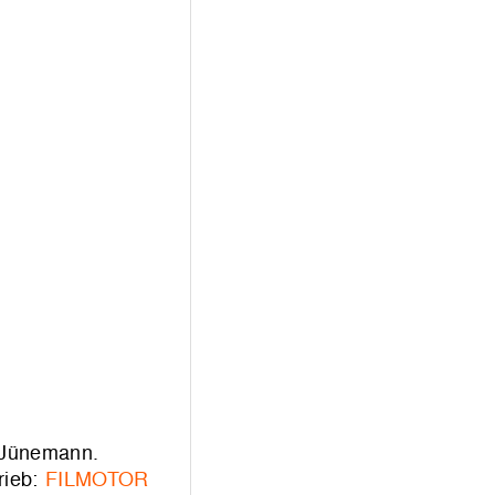
e Jünemann.
rieb:
FILMOTOR