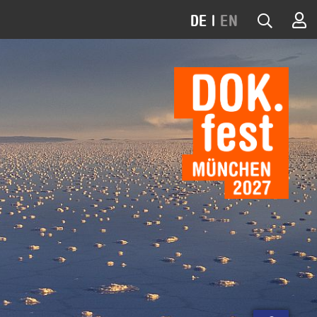
DE
|
EN