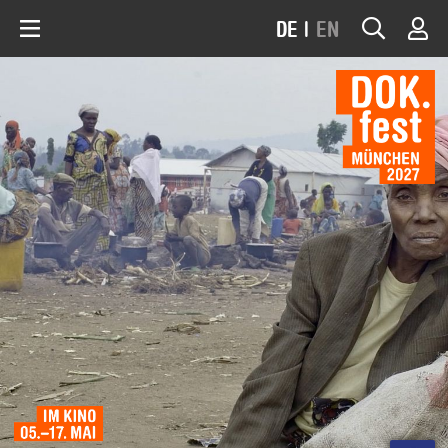
DE
|
EN