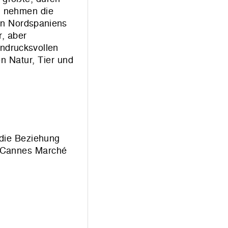
m nehmen die
gen Nordspaniens
, aber
indrucksvollen
 Natur, Tier und
 die Beziehung
m Cannes Marché