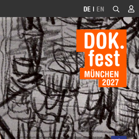
DE
|
EN