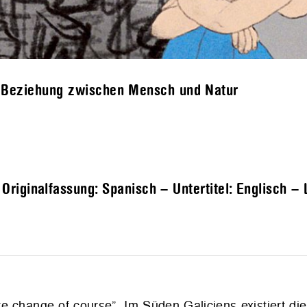
e Beziehung zwischen Mensch und Natur
riginalfassung: Spanisch – Untertitel: Englisch –
imate change of course”. Im Süden Galiciens existiert di