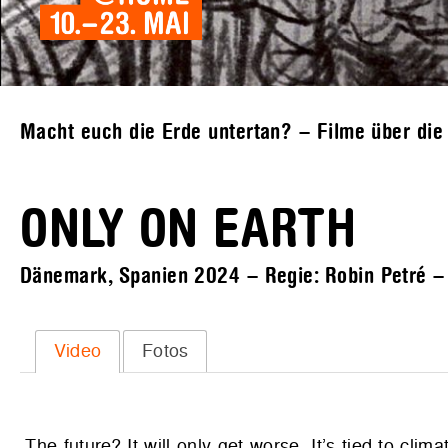
Macht euch die Erde untertan? – Filme über di
ONLY ON EARTH
Dänemark, Spanien 2024 – Regie: Robin Petré – O
Video
Fotos
„The future? It will only get worse. It’s tied to cl