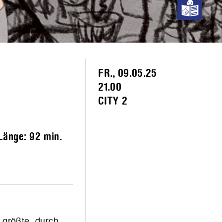
FR., 09.05.25
21.00
CITY 2
 Länge:
92 min.
e größte, durch