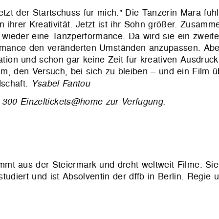
etzt der Startschuss für mich." Die Tänzerin Mara fühlt
ihrer Kreativität. Jetzt ist ihr Sohn größer. Zusamm
ch wieder eine Tanzperformance. Da wird sie ein zwei
ormance den veränderten Umständen anzupassen. Aber
ation und schon gar keine Zeit für kreativen Ausdruck
m, den Versuch, bei sich zu bleiben – und ein Film ü
dschaft.
Ysabel Fantou
von 300 Einzeltickets@home zur Verfügung.
mt aus der Steiermark und dreht weltweit Filme. Sie
udiert und ist Absolventin der dffb in Berlin. Regie 