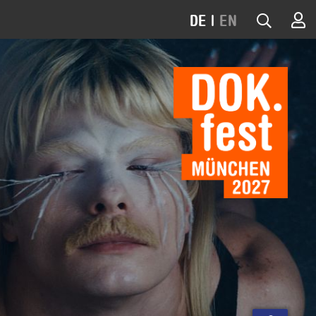
DE
|
EN