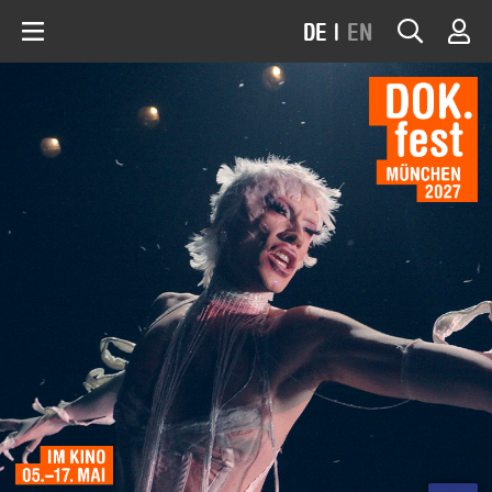
DE
|
EN