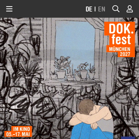
DE
|
EN