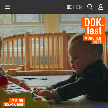
DE
|
EN