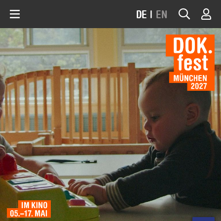
DE
|
EN