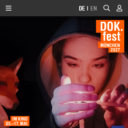
DE
|
EN