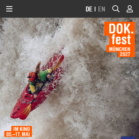
DE
|
EN