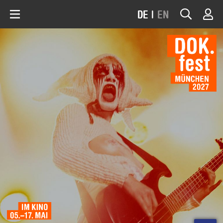
DE
|
EN