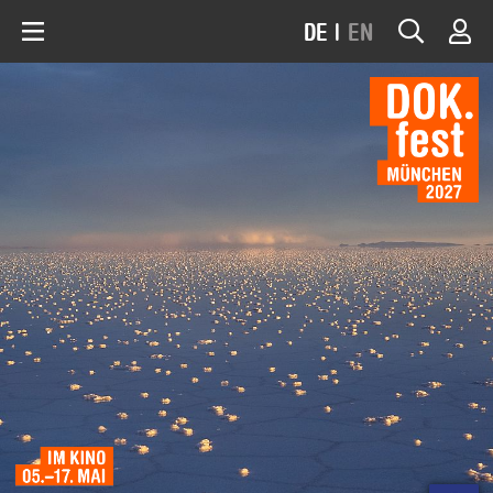
DE
|
EN