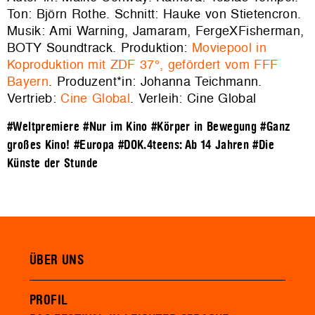
Ton: Björn Rothe. Schnitt: Hauke von Stietencron.
Musik: Ami Warning, Jamaram, FergeXFisherman,
BOTY Soundtrack. Produktion:
Moviepool in
Koproduktion mit ZDF 37°, gefördert vom FFF
Bayern
. Produzent*in: Johanna Teichmann.
Vertrieb:
Cine Global
. Verleih: Cine Global
#Weltpremiere
#Nur im Kino
#Körper in Bewegung
#Ganz
großes Kino!
#Europa
#DOK.4teens: Ab 14 Jahren
#Die
Künste der Stunde
ÜBER UNS
PROFIL