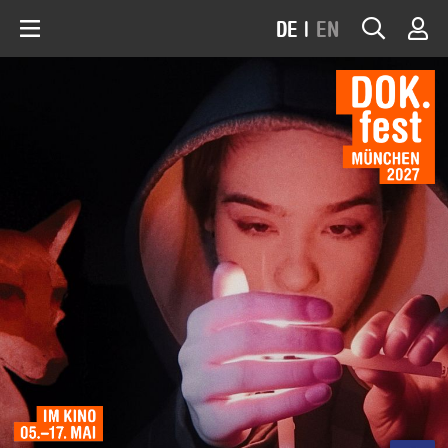
DE
|
EN