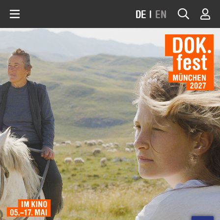
DE
|
EN