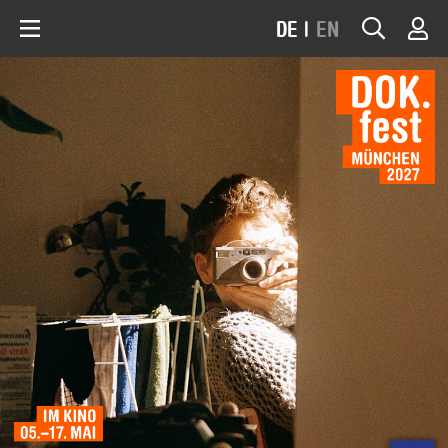
DE
|
EN