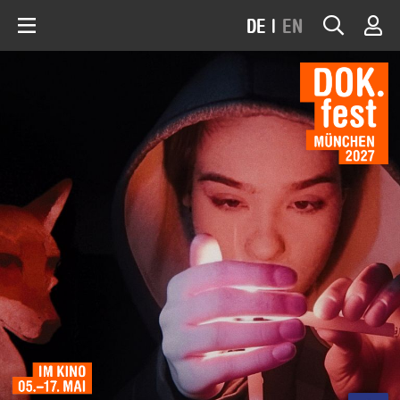
DE
|
EN