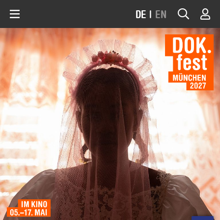
DE
|
EN