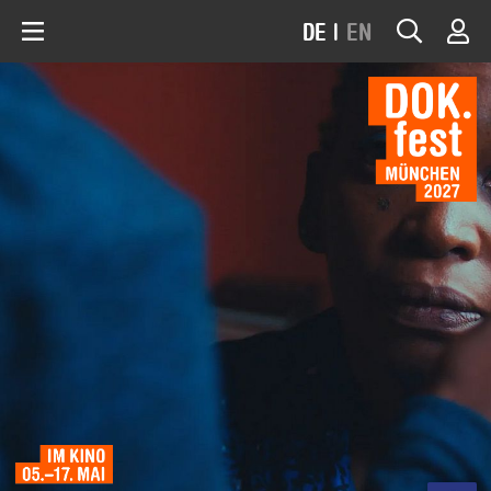
DE
|
EN