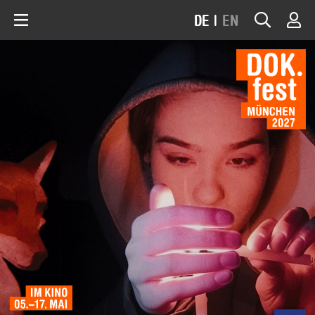
DE
|
EN